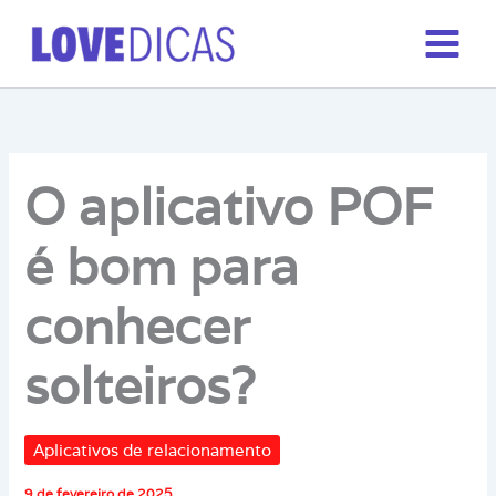
Ir
para
o
conteúdo
O aplicativo POF
é bom para
conhecer
solteiros?
Aplicativos de relacionamento
9 de fevereiro de 2025