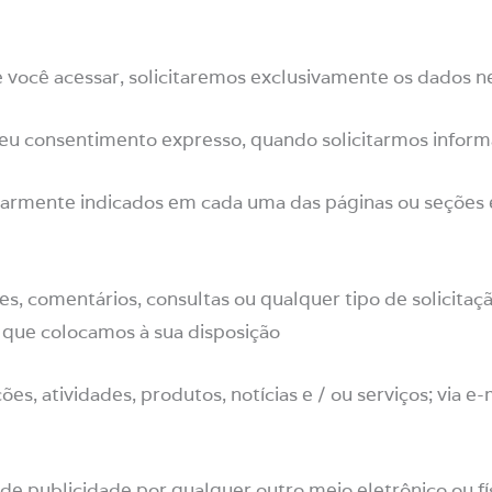
ocê acessar, solicitaremos exclusivamente os dados nece
u consentimento expresso, quando solicitarmos informaç
ularmente indicados em cada uma das páginas ou seções 
ões, comentários, consultas ou qualquer tipo de solicita
 que colocamos à sua disposição
ões, atividades, produtos, notícias e / ou serviços; via e
e publicidade por qualquer outro meio eletrônico ou fís