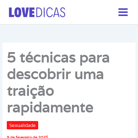
Ir
para
o
conteúdo
5 técnicas para
descobrir uma
traição
rapidamente
Sexualidade
9 de fevereiro de 2025