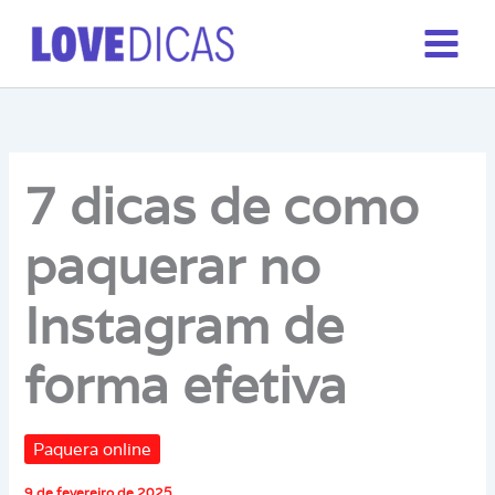
Ir
para
o
conteúdo
7 dicas de como
paquerar no
Instagram de
forma efetiva
Paquera online
9 de fevereiro de 2025