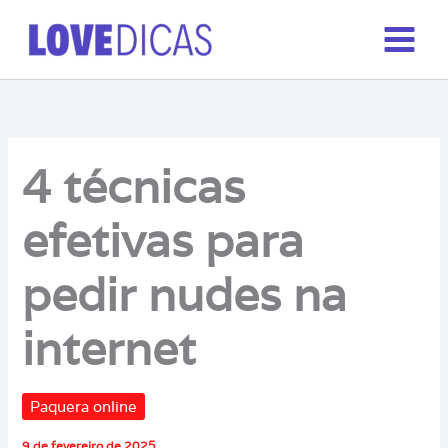
Ir
para
o
conteúdo
4 técnicas
efetivas para
pedir nudes na
internet
Paquera online
9 de fevereiro de 2025