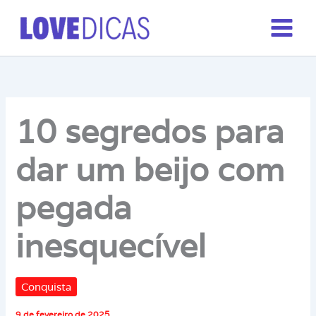
Ir
para
o
conteúdo
10 segredos para
dar um beijo com
pegada
inesquecível
Conquista
9 de fevereiro de 2025