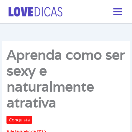
Ir
para
o
conteúdo
Aprenda como ser
sexy e
naturalmente
atrativa
Conquista
9 de fevereiro de 2025